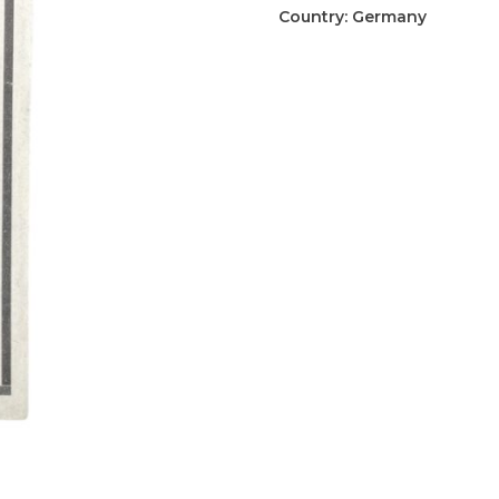
bidprentje
Country:
Germany
aantal