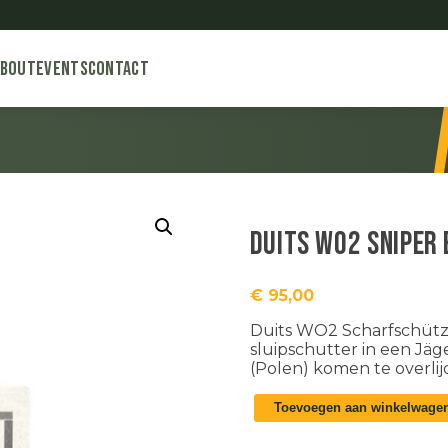
About
Events
Contact
Duits WO2 sniper 
€
95,00
Duits WO2 Scharfschütze
sluipschutter in een Jäge
(Polen) komen te overlij
Duits
Toevoegen aan winkelwage
WO2
sniper