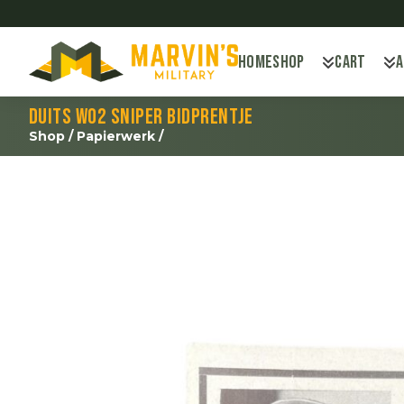
Home
Shop
Cart
Duits WO2 sniper bidprentje
Shop
/
Papierwerk
/