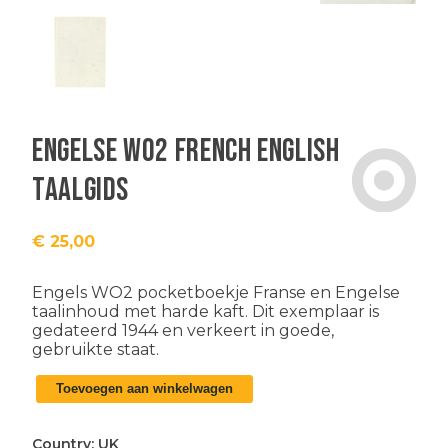
Engelse WO2 French English
taalgids
€
25,00
Engels WO2 pocketboekje Franse en Engelse
taalinhoud met harde kaft. Dit exemplaar is
gedateerd 1944 en verkeert in goede,
gebruikte staat.
Engelse
Toevoegen aan winkelwagen
WO2
French
English
Country:
UK