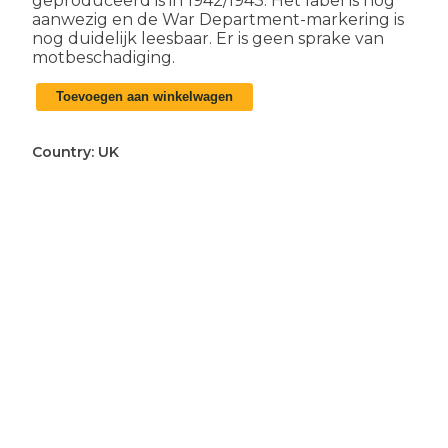
geproduceerd is in 1942/1943. Het label is nog
aanwezig en de War Department-markering is
nog duidelijk leesbaar. Er is geen sprake van
motbeschadiging.
Engelse
Toevoegen aan winkelwagen
WO2
30th
Corps
Country:
UK
battledress
aantal