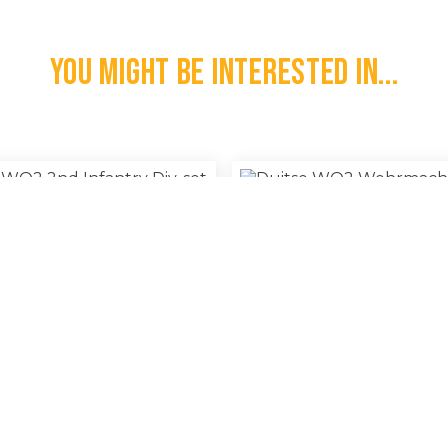
You might be interested in...
e WO2 2nd Infantry Div. Set
Duitse WO2 Wehrmacht Pet
€
30,00
l
100% Original