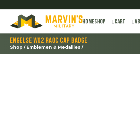
Home
Shop
Cart
A
Engelse WO2 RAOC cap badge
Shop
/
Emblemen & Medailles
/