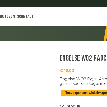
bout
Events
Contact
Engelse WO2 RAOC
€
15,00
Engelse WO2 Royal Army 
gemarkeerd in tegenstel
Engelse
Toevoegen aan winkelwage
WO2
RAOC
cap
Country:
UK