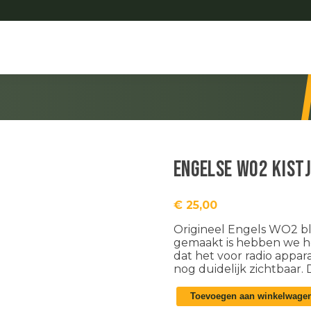
Engelse WO2 kist
€
25,00
Origineel Engels WO2 bli
gemaakt is hebben we h
dat het voor radio appar
nog duidelijk zichtbaar.
Engelse
Toevoegen aan winkelwage
WO2