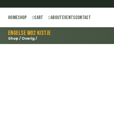
Home
Shop
Cart
About
Events
Contact
Engelse WO2 kistje
Shop
/
Overig
/