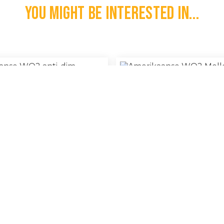
You might be interested in...
erikaanse WO2 Anti-Dim
Amerikaanse WO2 Molle Sche
€
10,00
l
100% Original