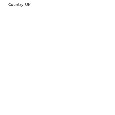
Corps
Country:
UK
cap
badge
aantal