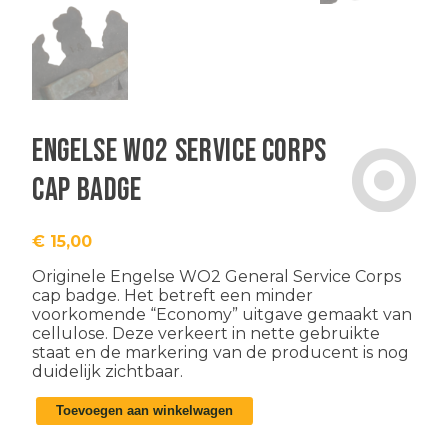
Engelse WO2 Service Corps
cap badge
€
15,00
Originele Engelse WO2 General Service Corps
cap badge. Het betreft een minder
voorkomende “Economy” uitgave gemaakt van
cellulose. Deze verkeert in nette gebruikte
staat en de markering van de producent is nog
duidelijk zichtbaar.
Engelse
Toevoegen aan winkelwagen
WO2
Service