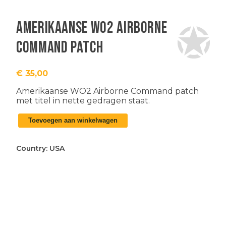
Amerikaanse WO2 Airborne
Command patch
€
35,00
Amerikaanse WO2 Airborne Command patch
met titel in nette gedragen staat.
Amerikaanse
Toevoegen aan winkelwagen
WO2
Airborne
Command
Country:
USA
patch
aantal