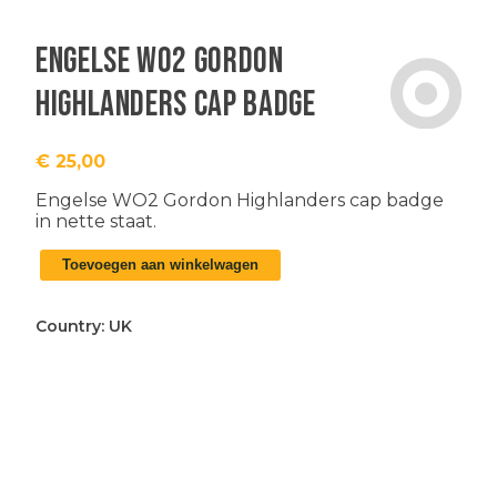
Engelse WO2 Gordon
Highlanders cap badge
€
25,00
Engelse WO2 Gordon Highlanders cap badge
in nette staat.
Engelse
Toevoegen aan winkelwagen
WO2
Gordon
Highlanders
Country:
UK
cap
badge
aantal