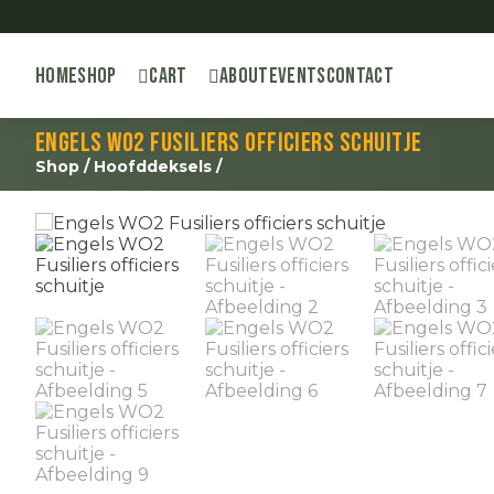
Home
Shop
Cart
About
Events
Contact
Engels WO2 Fusiliers officiers schuitje
Shop
/
Hoofddeksels
/