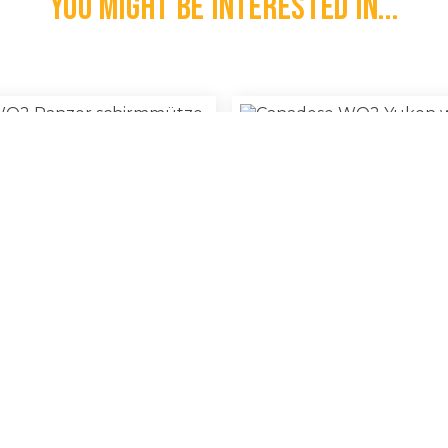
You might be interested in...
e WO2 Panzer Schirmmütze
Canadese WO2 Yukon Wint
€
1.300,00
l
100% Original