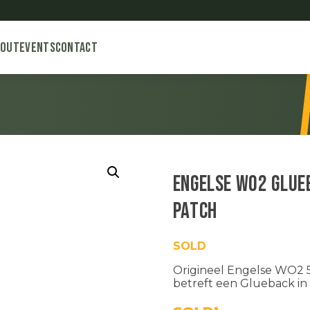
bout
Events
Contact
Engelse WO2 Glueb
patch
SOLD
Origineel Engelse WO2 5
betreft een Glueback in 