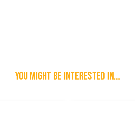
You might be interested in...
O2 London Scottish Cap Badge
l