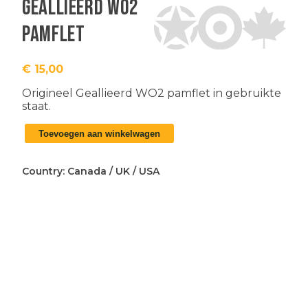
Geallieerd WO2
pamflet
€
15,00
Origineel Geallieerd WO2 pamflet in gebruikte
staat.
Geallieerd
Toevoegen aan winkelwagen
WO2
pamflet
aantal
Country:
Canada
/
UK
/
USA