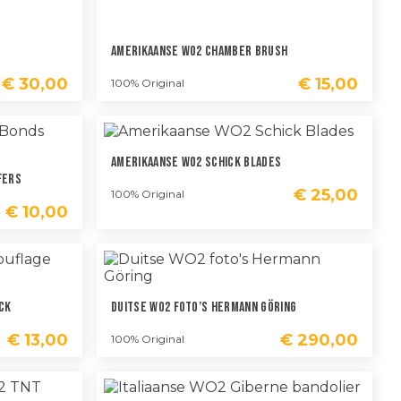
Amerikaanse WO2 Chamber Brush
€
30,00
€
15,00
100% Original
Amerikaanse WO2 Schick Blades
fers
€
25,00
100% Original
€
10,00
ck
Duitse WO2 Foto’s Hermann Göring
€
13,00
€
290,00
100% Original