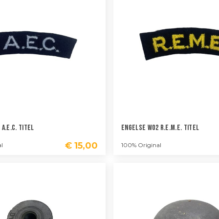
A.E.C. Titel
Engelse WO2 R.E.M.E. Titel
€
15,00
l
100% Original