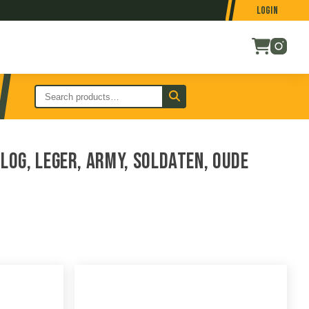
Login
og, leger, army, soldaten, oude