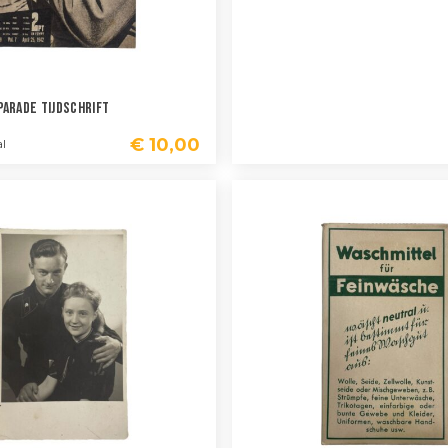
Parade Tijdschrift
€
10,00
l