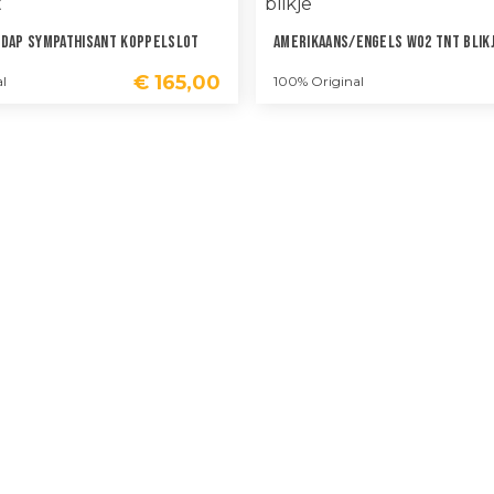
SDAP Sympathisant Koppelslot
Amerikaans/Engels WO2 TNT Blik
€
165,00
l
100% Original