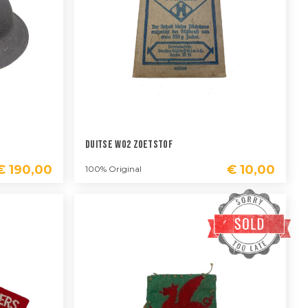
Duitse WO2 Zoetstof
€
190,00
€
10,00
100% Original