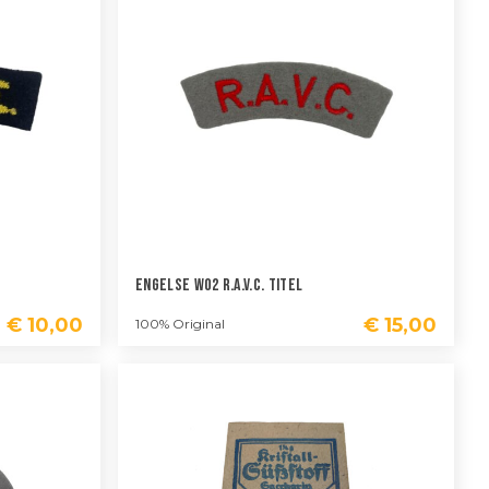
Engelse WO2 R.A.V.C. Titel
€
10,00
€
15,00
100% Original