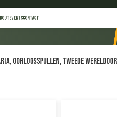
About
Events
Contact
ria, oorlogsspullen, tweede wereldoorl