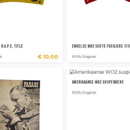
R.A.P.C. Title
Engelse WO2 Scots Fusiliers Tit
€
10,00
l
100% Original
Amerikaanse WO2 Suspenders
100% Original