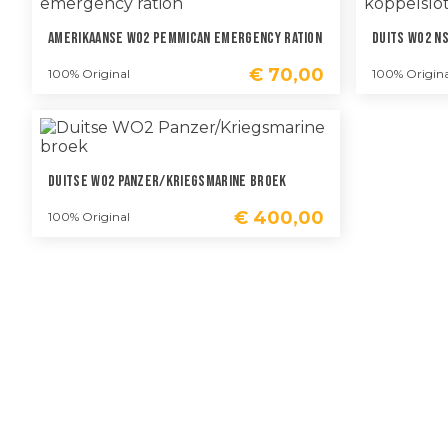
Amerikaanse WO2 Pemmican Emergency Ration
Duits WO2 N
€
70,00
100% Original
100% Origina
Duitse WO2 Panzer/Kriegsmarine Broek
€
400,00
100% Original