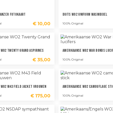
Panzer Fotokaart
Duits WO2 Uniform Wasmiddel
€
10,00
l
100% Original
 WO2 Twenty Grand Aspirines
Amerikaanse WO2 War Bonds Luci
€
35,00
l
100% Original
 WO2 M43 Field Jacket Vrouwen
Amerikaanse WO2 Camouflage Sti
€
175,00
l
100% Original