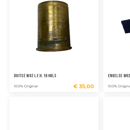
Duitse WO2 L.F.H. 18 Huls
Engelse WO2 
€
35,00
100% Original
100% Origina