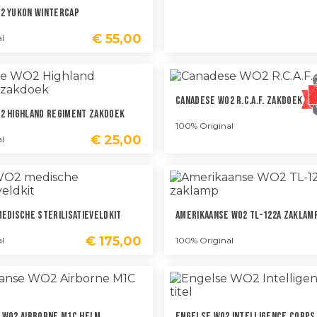
2 Yukon Wintercap
€
55,00
l
Canadese WO2 R.C.A.F. Zakdoek
2 Highland Regiment Zakdoek
100% Original
€
25,00
l
Medische Sterilisatieveldkit
Amerikaanse WO2 TL-122A Zaklam
€
175,00
l
100% Original
 WO2 Airborne M1C Helm
Engelse WO2 Intelligence Corps