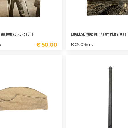
 Airborne Persfoto
Engelse WO2 8th Army Persfoto
€
50,00
l
100% Original