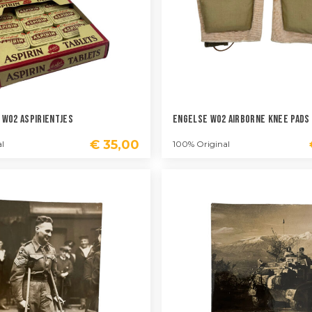
 WO2 Aspirientjes
Engelse WO2 Airborne Knee Pads
€
35,00
l
100% Original