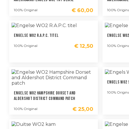
€
60,00
100% Original
100% Origina
Engelse WO2 R.A.P.C. Titel
Engelse WO2 
€
12,50
100% Original
100% Origina
Engels WO2 S
100% Origina
Engelse WO2 Hampshire Dorset And
Aldershot District Command Patch
€
25,00
100% Original