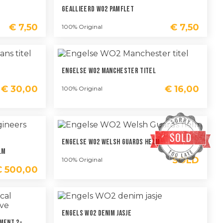
Geallieerd WO2 Pamflet
€
7,50
€
7,50
100% Original
Engelse WO2 Manchester Titel
€
30,00
€
16,00
100% Original
Engelse WO2 Welsh Guards Helm
lm
SOLD
100% Original
€
500,00
Engels WO2 Denim Jasje
ment 2-