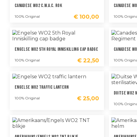
Canadese WO2 C.W.A.C. Rok
Canadese WO
€
100,00
100% Original
100% Origina
Engelse WO2 5th Royal Inniskilling Cap Badge
Canadese WO
€
22,50
100% Original
100% Origina
Engelse WO2 Traffic Lantern
Duitse WO2 
€
25,00
100% Original
100% Origina
Amerikaans/Engels WO2 TNT Blikje
Amerikaanse