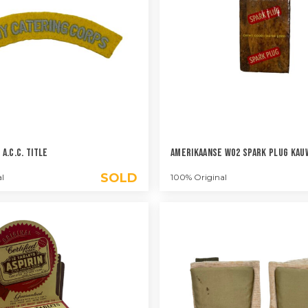
A.C.C. Title
Amerikaanse WO2 Spark Plug Kau
SOLD
l
100% Original