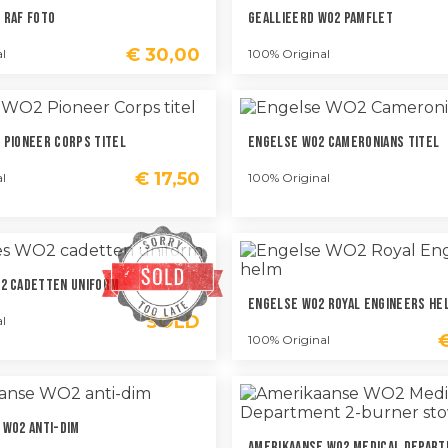
 RAF Foto
Geallieerd WO2 Pamflet
€
30,00
l
100% Original
 Pioneer Corps Titel
Engelse WO2 Cameronians Titel
€
17,50
l
100% Original
2 Cadetten Uniform
Engelse WO2 Royal Engineers He
SOLD
l
100% Original
 WO2 Anti-Dim
Amerikaanse WO2 Medical Depart