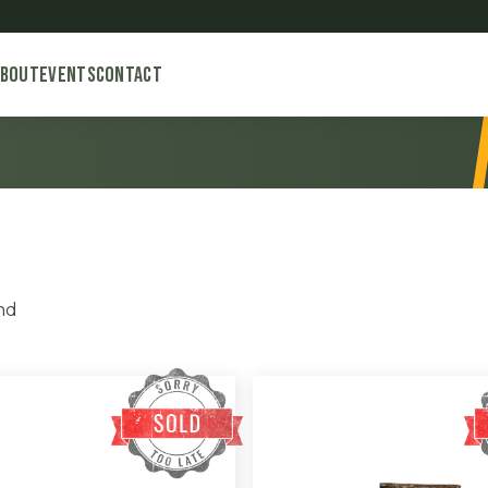
About
Events
Contact
Gesorteerd
nd
op
nieuwste